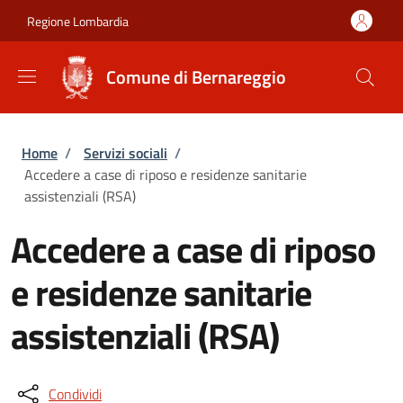
Salta al contenuto principale
Skip to footer content
Regione Lombardia
Comune di Bernareggio
Briciole di pane
Home
/
Servizi sociali
/
Accedere a case di riposo e residenze sanitarie
assistenziali (RSA)
Accedere a case di riposo
e residenze sanitarie
assistenziali (RSA)
Condividi