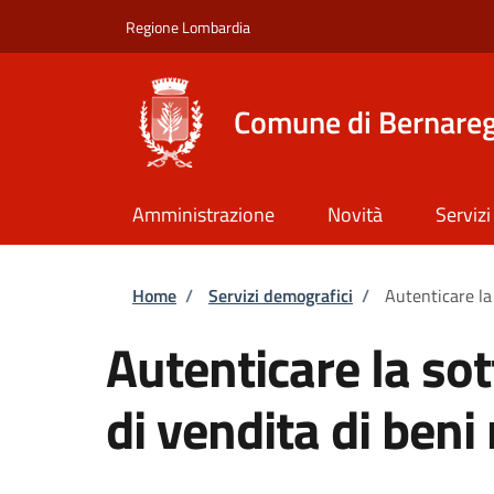
Salta al contenuto principale
Skip to footer content
Regione Lombardia
Comune di Bernare
Amministrazione
Novità
Servizi
Briciole di pane
Home
/
Servizi demografici
/
Autenticare la 
Autenticare la sot
di vendita di beni 