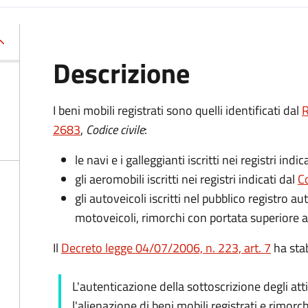
Descrizione
I beni mobili registrati sono quelli identificati dal
R
2683
,
Codice civile
:
le navi e i galleggianti iscritti nei registri indic
gli aeromobili iscritti nei registri indicati dal
Co
gli autoveicoli iscritti nel pubblico registro a
motoveicoli, rimorchi con portata superiore a
Il
Decreto legge 04/07/2006, n. 223, art. 7
ha stab
L'autenticazione della sottoscrizione degli att
l'alienazione di beni mobili registrati e rimorch