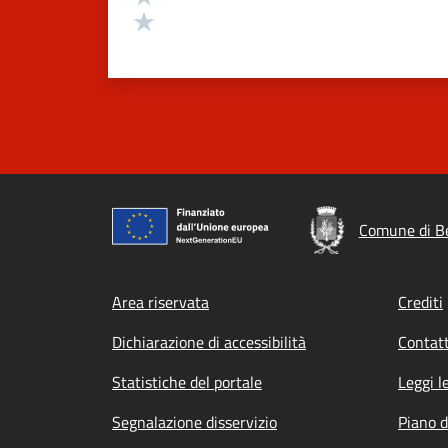
Valuta 1 stelle su 5
Comune di B
Footer menu
Area riservata
Crediti
Dichiarazione di accessibilità
Contatt
Statistiche del portale
Leggi l
Segnalazione disservizio
Piano d