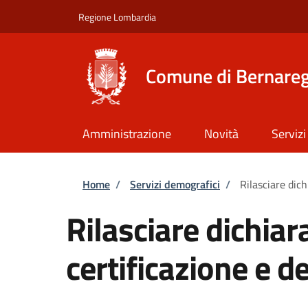
Salta al contenuto principale
Skip to footer content
Regione Lombardia
Comune di Bernare
Amministrazione
Novità
Servizi
Briciole di pane
Home
/
Servizi demografici
/
Rilasciare dich
Rilasciare dichiara
certificazione e de