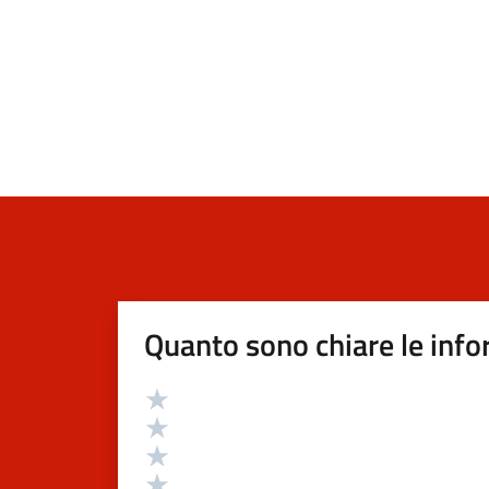
Quanto sono chiare le info
Valutazione
Valuta 5 stelle su 5
Valuta 4 stelle su 5
Valuta 3 stelle su 5
Valuta 2 stelle su 5