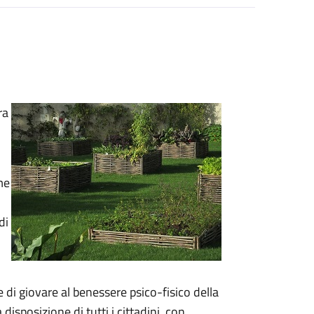
ra
me
di
 di giovare al benessere psico-fisico della
disposizione di tutti i cittadini, con