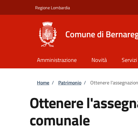
Salta al contenuto principale
Skip to footer content
Regione Lombardia
Comune di Bernare
Amministrazione
Novità
Servizi
Briciole di pane
Home
/
Patrimonio
/
Ottenere l'assegnazio
Ottenere l'assegn
comunale