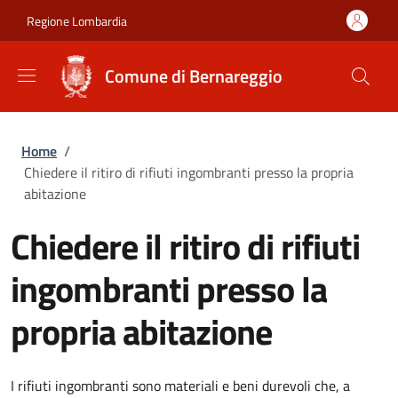
Salta al contenuto principale
Skip to footer content
Regione Lombardia
Comune di Bernareggio
Briciole di pane
Home
/
Chiedere il ritiro di rifiuti ingombranti presso la propria
abitazione
Chiedere il ritiro di rifiuti
ingombranti presso la
propria abitazione
I rifiuti ingombranti sono materiali e beni durevoli che, a