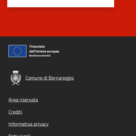
Comune di Bernareggio
Footer menu
Area riservata
Crediti
Informativa privacy
Note legali