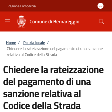
Salta al contenuto principale
Skip to footer content
Regione Lombardia
Comune di Bernareggio
Briciole di pane
Home
/
Polizia locale
/
Chiedere la rateizzazione del pagamento di una sanzione
relativa al Codice della Strada
Chiedere la rateizzazione
del pagamento di una
sanzione relativa al
Codice della Strada