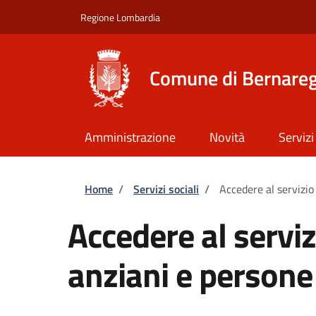
Salta al contenuto principale
Skip to footer content
Regione Lombardia
Comune di Bernare
Amministrazione
Novità
Servizi
Briciole di pane
Home
/
Servizi sociali
/
Accedere al servizio
Accedere al serviz
anziani e persone 