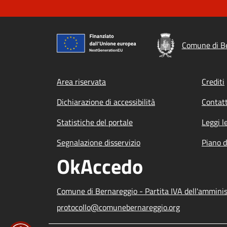
Comune di B
Footer menu
Area riservata
Crediti
Dichiarazione di accessibilità
Contatt
Statistiche del portale
Leggi l
Segnalazione disservizio
Piano d
OkAccedo
Comune di Bernareggio - Partita IVA dell'ammin
protocollo@comunebernareggio.org