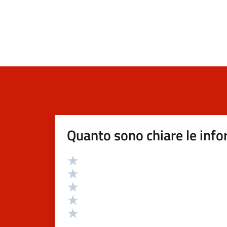
Quanto sono chiare le info
Valutazione
Valuta 5 stelle su 5
Valuta 4 stelle su 5
Valuta 3 stelle su 5
Valuta 2 stelle su 5
Valuta 1 stelle su 5