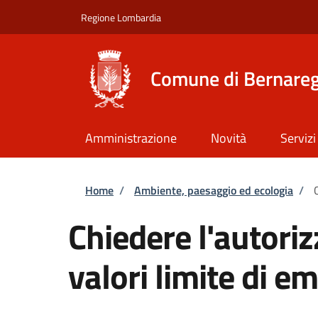
Salta al contenuto principale
Skip to footer content
Regione Lombardia
Comune di Bernare
Amministrazione
Novità
Servizi
Briciole di pane
Home
/
Ambiente, paesaggio ed ecologia
/
Chiedere l'autoriz
valori limite di e