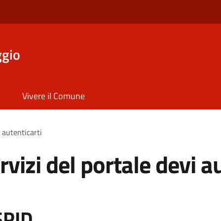
ggio
Vivere il Comune
i autenticarti
rvizi del portale devi a
SPID