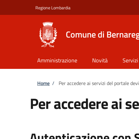
Salta al contenuto principale
Skip to footer content
Regione Lombardia
Comune di Bernare
Amministrazione
Novità
Servizi
Briciole di pane
Home
/
Per accedere ai servizi del portale dev
Per accedere ai se
Autenticazione con 