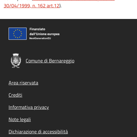
30/04/1999, n. 162 art.12
).
Comune di Bernareggio
Footer menu
Area riservata
Crediti
Informativa privacy
Note legali
Dichiarazione di accessibilità