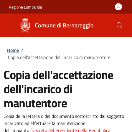
Salta al contenuto principale
Skip to footer content
Regione Lombardia
Comune di Bernareggio
Briciole di pane
Home
/
Copia dell'accettazione dell'incarico di manutentore
Copia dell'accettazione
dell'incarico di
manutentore
Copia della lettera o del documento sottoscritto dal soggetto
incaricato ad effettuare la manutenzione
dell'impianto (
Decreto del Presidente della Repubblica