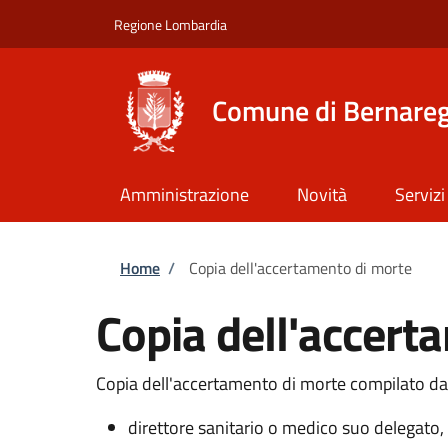
Salta al contenuto principale
Skip to footer content
Regione Lombardia
Comune di Bernare
Amministrazione
Novità
Servizi
Briciole di pane
Home
/
Copia dell'accertamento di morte
Copia dell'accert
Copia dell'accertamento di morte compilato da
direttore sanitario o medico suo delegato, 