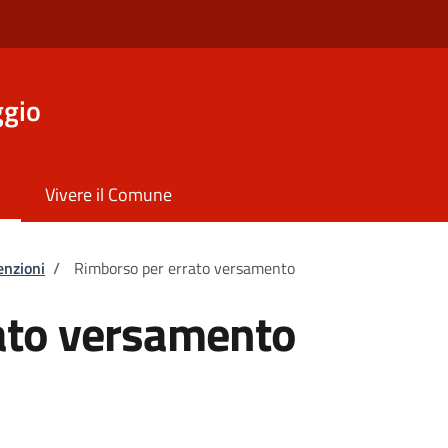
ggio
Vivere il Comune
enzioni
/
Rimborso per errato versamento
ato versamento