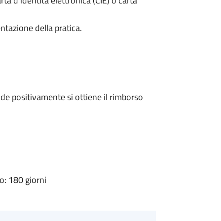
rta d’identità elettronica (CIE) o carta
ntazione della pratica.
e positivamente si ottiene il rimborso
: 180 giorni