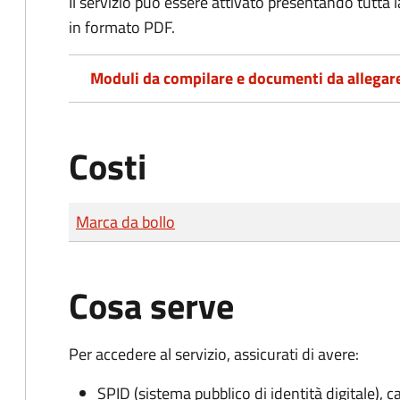
Il servizio può essere attivato presentando tutta
in formato PDF.
Moduli da compilare e documenti da allegar
Costi
Tipo di pagamento
Importo
Marca da bollo
Cosa serve
Per accedere al servizio, assicurati di avere:
SPID (sistema pubblico di identità digitale), ca