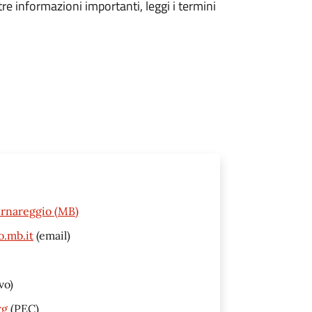
tre informazioni importanti, leggi i termini
Bernareggio (MB)
o.mb.it
(email)
vo)
rg
(PEC)