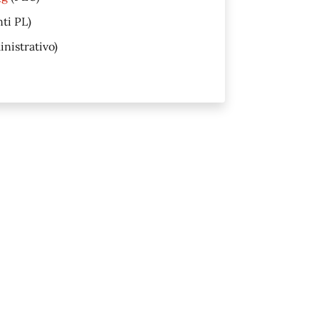
nti PL)
inistrativo)