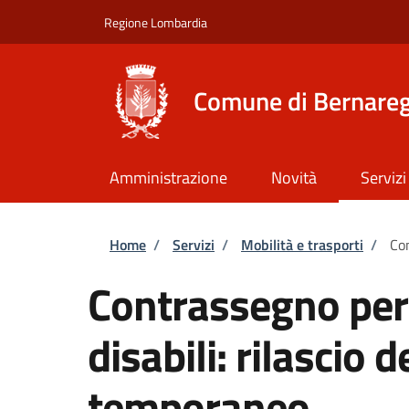
Salta al contenuto principale
Skip to footer content
Regione Lombardia
Comune di Bernare
Amministrazione
Novità
Servizi
Briciole di pane
Home
/
Servizi
/
Mobilità e trasporti
/
Con
Contrassegno per v
disabili: rilascio
temporaneo