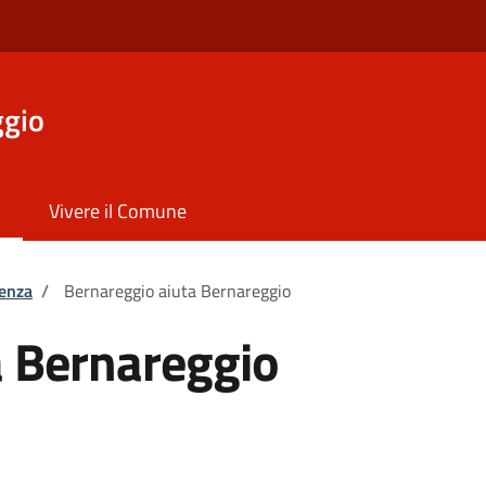
ggio
Vivere il Comune
tenza
/
Bernareggio aiuta Bernareggio
a Bernareggio