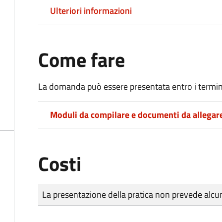
Ulteriori informazioni
Come fare
La domanda può essere presentata entro i termini 
Moduli da compilare e documenti da allegar
Costi
Tipo di pagamento
Importo
La presentazione della pratica non prevede al