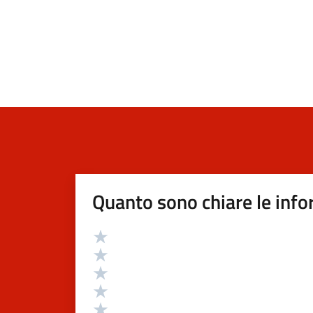
Quanto sono chiare le info
Valutazione
Valuta 5 stelle su 5
Valuta 4 stelle su 5
Valuta 3 stelle su 5
Valuta 2 stelle su 5
Valuta 1 stelle su 5