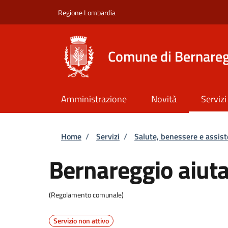
Salta al contenuto principale
Skip to footer content
Regione Lombardia
Comune di Bernare
Amministrazione
Novità
Servizi
Briciole di pane
Home
/
Servizi
/
Salute, benessere e assis
Bernareggio aiut
(Regolamento comunale)
Servizio non attivo