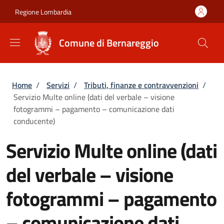
Salta al contenuto principale
Skip to footer content
Regione Lombardia
Comune di Bernareggio
Briciole di pane
Home
/
Servizi
/
Tributi, finanze e contravvenzioni
/
Servizio Multe online (dati del verbale – visione
fotogrammi – pagamento – comunicazione dati
conducente)
Servizio Multe online (dati
del verbale – visione
fotogrammi – pagamento
– comunicazione dati