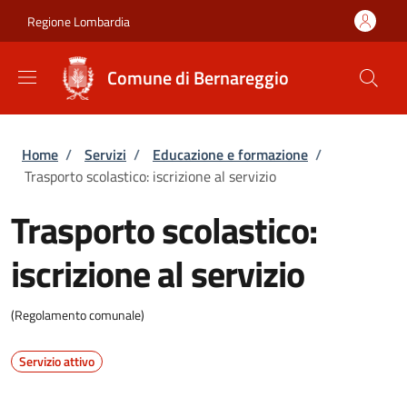
Salta al contenuto principale
Skip to footer content
Regione Lombardia
Comune di Bernareggio
Briciole di pane
Home
/
Servizi
/
Educazione e formazione
/
Trasporto scolastico: iscrizione al servizio
Trasporto scolastico:
iscrizione al servizio
(Regolamento comunale)
Servizio attivo