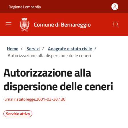
Salta al contenuto principale
Skip to footer content
Regione Lombardia
Comune di Bernareggio
Briciole di pane
Home
/
Servizi
/
Anagrafe e stato civile
/
Autorizzazione alla dispersione delle ceneri
Autorizzazione alla
dispersione delle ceneri
(
urn:nir:stato:legge:2001-03-30;130
)
Servizio attivo