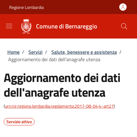
Salta al contenuto principale
Skip to footer content
Regione Lombardia
Comune di Bernareggio
Briciole di pane
Home
/
Servizi
/
Salute, benessere e assistenza
/
Aggiornamento dei dati dell'anagrafe utenza
Aggiornamento dei dati
dell'anagrafe utenza
(
urn:nir:regione.lombardia:regolamento:2017-08-04;4~art27
)
Servizio attivo