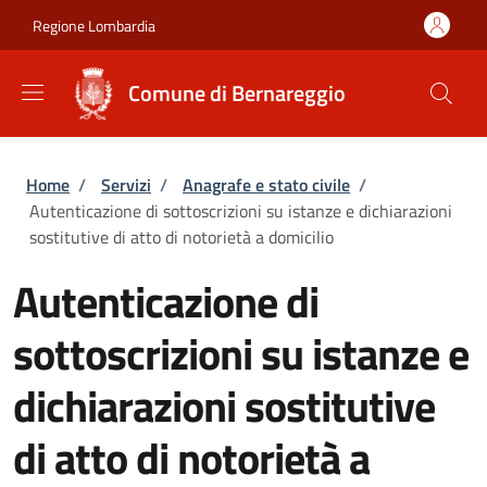
Salta al contenuto principale
Skip to footer content
Regione Lombardia
Comune di Bernareggio
Briciole di pane
Home
/
Servizi
/
Anagrafe e stato civile
/
Autenticazione di sottoscrizioni su istanze e dichiarazioni
sostitutive di atto di notorietà a domicilio
Autenticazione di
sottoscrizioni su istanze e
dichiarazioni sostitutive
di atto di notorietà a