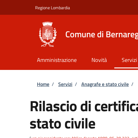
Salta al contenuto principale
Skip to footer content
Regione Lombardia
Comune di Bernare
Amministrazione
Novità
Servizi
Briciole di pane
Home
/
Servizi
/
Anagrafe e stato civile
/
Rilascio di certific
stato civile