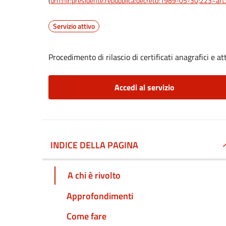
(
urn:nir:presidente.repubblica:decreto:1989-05-30;223~ar
Servizio attivo
Procedimento di rilascio di certificati anagrafici e att
Accedi al servizio
INDICE DELLA PAGINA
A chi è rivolto
Approfondimenti
Come fare