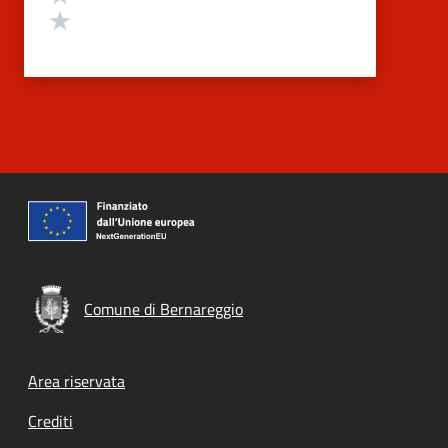
Valuta 1 stelle su 5
Comune di Bernareggio
Footer menu
Area riservata
Crediti