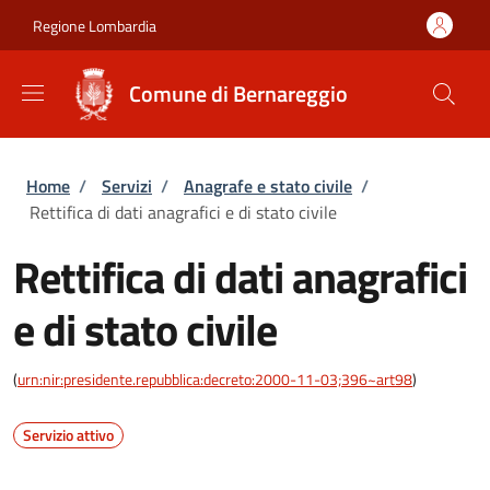
Salta al contenuto principale
Skip to footer content
Regione Lombardia
Comune di Bernareggio
Briciole di pane
Home
/
Servizi
/
Anagrafe e stato civile
/
Rettifica di dati anagrafici e di stato civile
Rettifica di dati anagrafici
e di stato civile
(
urn:nir:presidente.repubblica:decreto:2000-11-03;396~art98
)
Servizio attivo