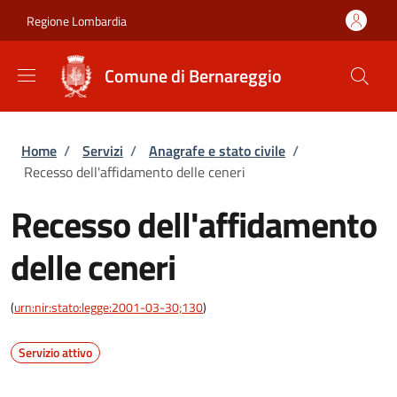
Salta al contenuto principale
Skip to footer content
Regione Lombardia
Comune di Bernareggio
Briciole di pane
Home
/
Servizi
/
Anagrafe e stato civile
/
Recesso dell'affidamento delle ceneri
Recesso dell'affidamento
delle ceneri
(
urn:nir:stato:legge:2001-03-30;130
)
Servizio attivo