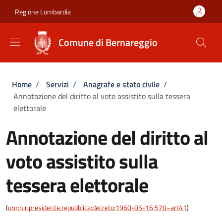
Salta al contenuto principale
Skip to footer content
Regione Lombardia
Comune di Bernareggio
Briciole di pane
Home
/
Servizi
/
Anagrafe e stato civile
/
Annotazione del diritto al voto assistito sulla tessera
elettorale
Annotazione del diritto al
voto assistito sulla
tessera elettorale
(
urn:nir:presidente.repubblica:decreto:1960-05-16;570~art41
)