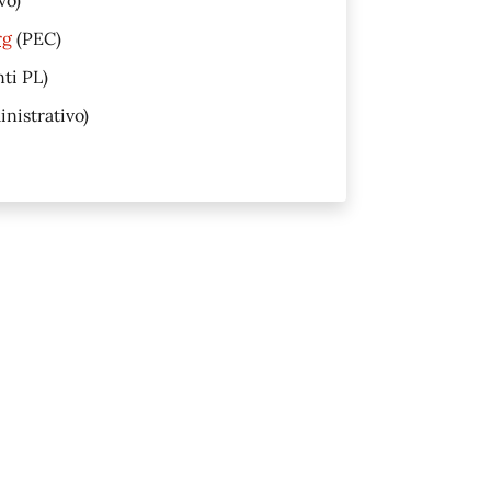
rg
(PEC)
nti PL)
inistrativo)