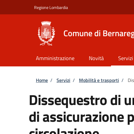
Salta al contenuto principale
Skip to footer content
Regione Lombardia
Comune di Bernare
Amministrazione
Novità
Servizi
Briciole di pane
Home
/
Servizi
/
Mobilità e trasporti
/
Dis
Dissequestro di u
di assicurazione p
circolazione