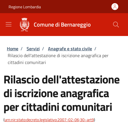
Salta al contenuto principale
Skip to footer content
Regione Lombardia
Comune di Bernareggio
Briciole di pane
Home
/
Servizi
/
Anagrafe e stato civile
/
Rilascio dell'attestazione di iscrizione anagrafica per
cittadini comunitari
Rilascio dell'attestazione
di iscrizione anagrafica
per cittadini comunitari
(
urn:nir:stato:decreto.legislativo:2007-02-06;30~art9
)