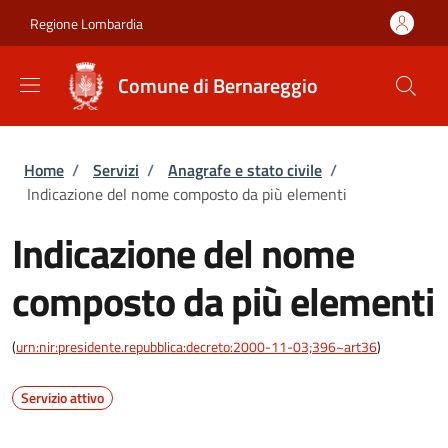
Salta al contenuto principale
Skip to footer content
Regione Lombardia
Comune di Bernareggio
Briciole di pane
Home
/
Servizi
/
Anagrafe e stato civile
/
Indicazione del nome composto da più elementi
Indicazione del nome
composto da più elementi
(
urn:nir:presidente.repubblica:decreto:2000-11-03;396~art36
)
Servizio attivo