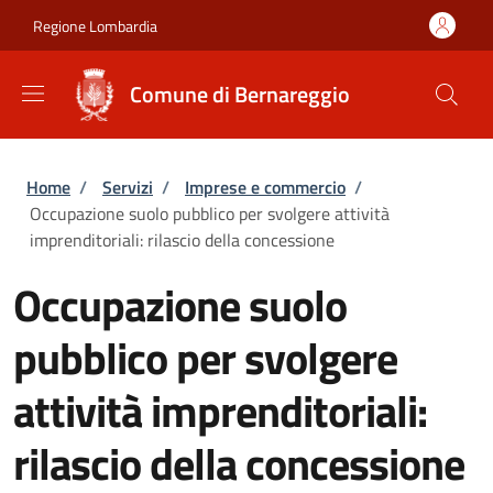
Salta al contenuto principale
Skip to footer content
Regione Lombardia
Comune di Bernareggio
Briciole di pane
Home
/
Servizi
/
Imprese e commercio
/
Occupazione suolo pubblico per svolgere attività
imprenditoriali: rilascio della concessione
Occupazione suolo
pubblico per svolgere
attività imprenditoriali:
rilascio della concessione