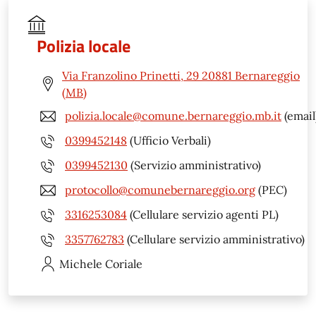
Polizia locale
Via Franzolino Prinetti, 29 20881 Bernareggio
(MB)
polizia.locale@comune.bernareggio.mb.it
(email
0399452148
(Ufficio Verbali)
0399452130
(Servizio amministrativo)
protocollo@comunebernareggio.org
(PEC)
3316253084
(Cellulare servizio agenti PL)
3357762783
(Cellulare servizio amministrativo)
Michele
Coriale