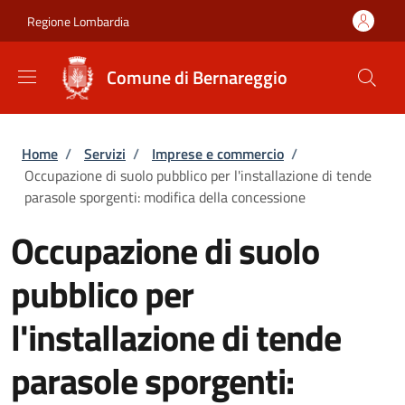
Salta al contenuto principale
Skip to footer content
Regione Lombardia
Comune di Bernareggio
Briciole di pane
Home
/
Servizi
/
Imprese e commercio
/
Occupazione di suolo pubblico per l'installazione di tende
parasole sporgenti: modifica della concessione
Occupazione di suolo
pubblico per
l'installazione di tende
parasole sporgenti: