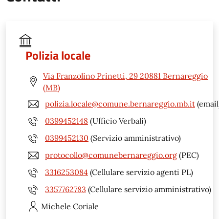
Polizia locale
Via Franzolino Prinetti, 29 20881 Bernareggio
(MB)
polizia.locale@comune.bernareggio.mb.it
(email
0399452148
(Ufficio Verbali)
0399452130
(Servizio amministrativo)
protocollo@comunebernareggio.org
(PEC)
3316253084
(Cellulare servizio agenti PL)
3357762783
(Cellulare servizio amministrativo)
Michele
Coriale