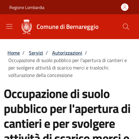
Salta al contenuto principale
Skip to footer content
Regione Lombardia
Comune di Bernareggio
Briciole di pane
Home
/
Servizi
/
Autorizzazioni
/
Occupazione di suolo pubblico per l'apertura di cantieri e
per svolgere attività di scarico merci e traslochi:
volturazione della concessione
Occupazione di suolo
pubblico per l'apertura di
cantieri e per svolgere
attività di scarico merci e