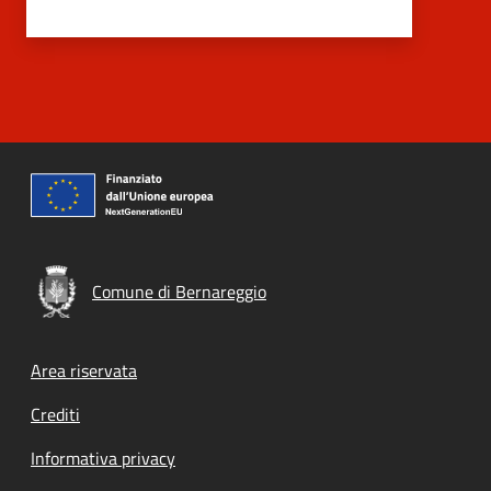
Comune di Bernareggio
Footer menu
Area riservata
Crediti
Informativa privacy