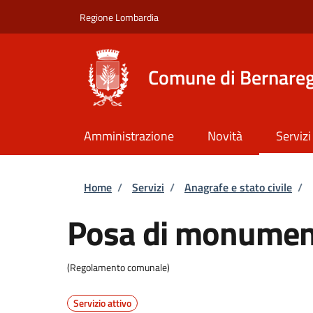
Salta al contenuto principale
Skip to footer content
Regione Lombardia
Comune di Bernare
Amministrazione
Novità
Servizi
Briciole di pane
Home
/
Servizi
/
Anagrafe e stato civile
/
Posa di monument
(Regolamento comunale)
Servizio attivo