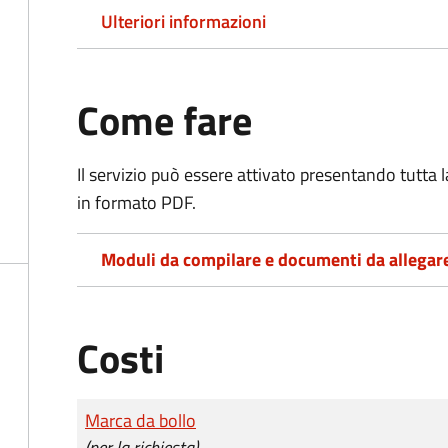
Ulteriori informazioni
Come fare
Il servizio può essere attivato presentando tutta
in formato PDF.
Moduli da compilare e documenti da allegar
Costi
Tipo di pagamento
Importo
Marca da bollo
(per la richiesta)