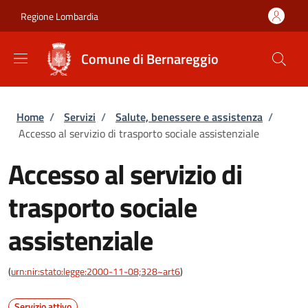
Salta al contenuto principale
Skip to footer content
Regione Lombardia
Comune di Bernareggio
Briciole di pane
Home
/
Servizi
/
Salute, benessere e assistenza
/
Accesso al servizio di trasporto sociale assistenziale
Accesso al servizio di
trasporto sociale
assistenziale
(
urn:nir:stato:legge:2000-11-08;328~art6
)
Servizio attivo